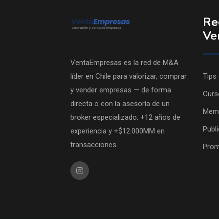
Re
Ve
VentaEmpresas es la red de M&A
líder en Chile para valorizar, comprar
Tips
y vender empresas — de forma
Curs
directa o con la asesoría de un
Memb
broker especializado. +12 años de
Publ
experiencia y +$12.000MM en
transacciones.
Prom