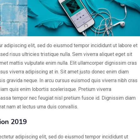
 adipiscing elit, sed do eiusmod tempor incididunt ut labore et
d risus ultricies tristique nulla. Sem viverra aliquet eget sit
amet mattis vulputate enim nulla. Elit ullamcorper dignissim cras
risus viverra adipiscing at in. Sit amet justo donec enim diam
sis gravida neque. In arcu cursus euismod quis viverra nibh cras
 diam quis enim lobortis scelerisque. Pretium viverra
assa tempor nec feugiat nisl pretium fusce id. Dignissim diam
at nam at lectus urna duis convallis.
ion 2019
ctetur adipiscing elit, sed do eiusmod tempor incididunt ut